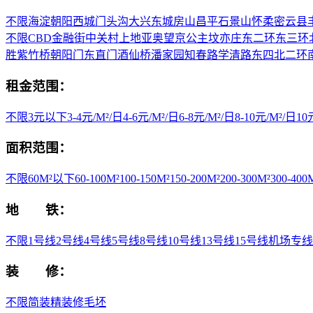
不限
海淀
朝阳
西城
门头沟
大兴
东城
房山
昌平
石景山
怀柔
密云县
不限
CBD
金融街
中关村
上地
亚奥
望京
公主坟
亦庄
东二环
东三环
胜
紫竹桥
朝阳门
东直门
酒仙桥
潘家园
知春路
学清路
东四
北二环
租金范围：
不限
3元以下
3-4元/M²/日
4-6元/M²/日
6-8元/M²/日
8-10元/M²/日
1
面积范围：
不限
60M²以下
60-100M²
100-150M²
150-200M²
200-300M²
300-400
地 铁：
不限
1号线
2号线
4号线
5号线
8号线
10号线
13号线
15号线
机场专线
装 修：
不限
简装
精装修
毛坯