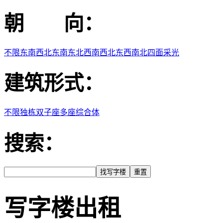
朝 向：
不限
东
南
西
北
东南
东北
西南
西北
东西
南北
四面采光
建筑形式：
不限
独栋
双子座
多座
综合体
搜索：
写字楼出租