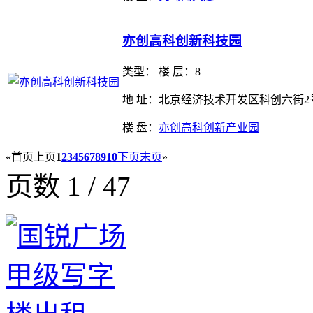
亦创高科创新科技园
类型：
楼 层：8
地 址：北京经济技术开发区科创六街2
楼 盘：
亦创高科创新产业园
«
首页
上页
1
2
3
4
5
6
7
8
9
10
下页
末页
»
页数 1 / 47