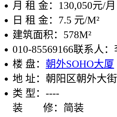
月 租 金：
130,050元/月
日 租 金：
7.5 元/M²
建筑面积：
578M²
010-85569166
联系人：
楼 盘：
朝外SOHO大厦
地 址：
朝阳区朝外大街
类 型：
----
装 修：
简装