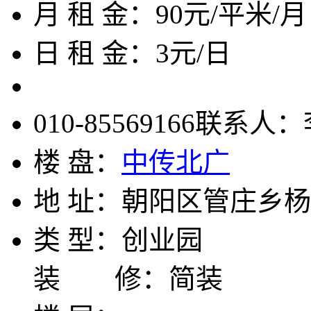
月 租 金：
90元/平米/月
日 租 金：
3元/日
010-85569166
联系人：
楼 盘：
中传北广
地 址：
朝阳区管庄乡杨
类 型：
创业园
装 修：
简装