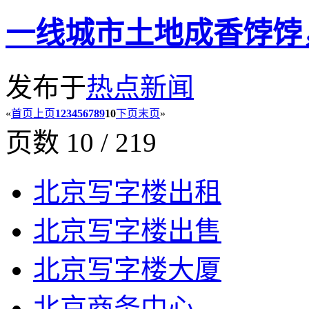
一线城市土地成香饽饽
发布于
热点新闻
«
首页
上页
1
2
3
4
5
6
7
8
9
10
下页
末页
»
页数 10 / 219
北京写字楼出租
北京写字楼出售
北京写字楼大厦
北京商务中心