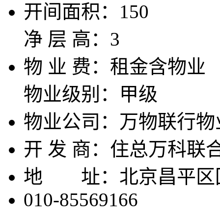
开间面积：
150
净 层 高：
3
物 业 费：
租金含物业
物业级别：
甲级
物业公司：
万物联行物
开 发 商：
住总万科联
地 址：
北京昌平区
010-85569166