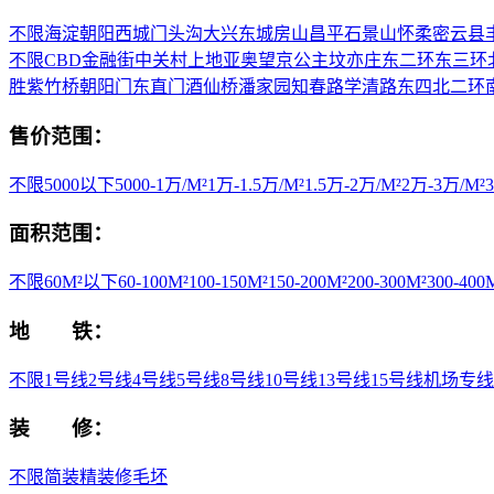
不限
海淀
朝阳
西城
门头沟
大兴
东城
房山
昌平
石景山
怀柔
密云县
不限
CBD
金融街
中关村
上地
亚奥
望京
公主坟
亦庄
东二环
东三环
胜
紫竹桥
朝阳门
东直门
酒仙桥
潘家园
知春路
学清路
东四
北二环
售价范围：
不限
5000以下
5000-1万/M²
1万-1.5万/M²
1.5万-2万/M²
2万-3万/M²
面积范围：
不限
60M²以下
60-100M²
100-150M²
150-200M²
200-300M²
300-400
地 铁：
不限
1号线
2号线
4号线
5号线
8号线
10号线
13号线
15号线
机场专线
装 修：
不限
简装
精装修
毛坯