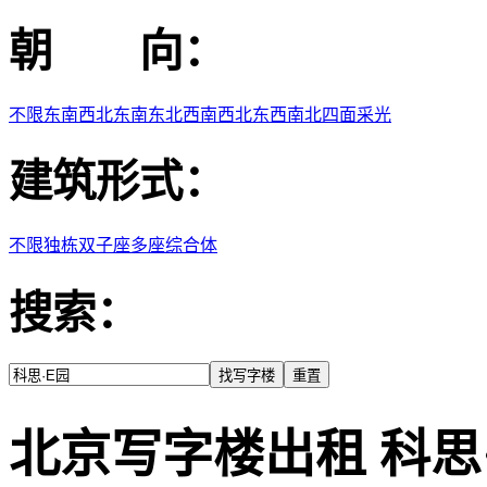
朝 向：
不限
东
南
西
北
东南
东北
西南
西北
东西
南北
四面采光
建筑形式：
不限
独栋
双子座
多座
综合体
搜索：
北京写字楼出租 科思